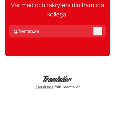
Var med och rekrytera din framtida
kollega.
@frentab.se
Logga in
Karriärsida
från Teamtailor