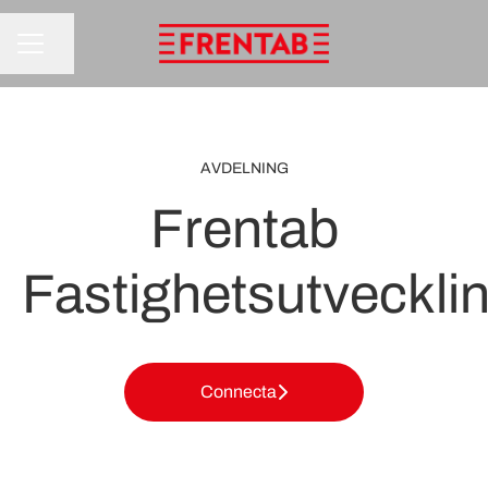
Dela sidan
KARRIÄRMENY
AVDELNING
Frentab
Fastighetsutveckli
Connecta