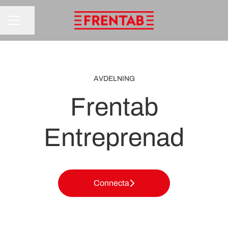
Dela sidan
KARRIÄRMENY
AVDELNING
Frentab
Entreprenad
Connecta